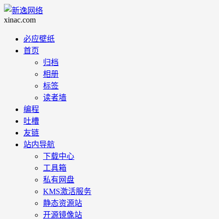
必应壁纸
首页
归档
相册
标签
读者墙
编程
吐槽
友链
站内导航
下载中心
工具箱
私有网盘
KMS激活服务
静态资源站
开源镜像站