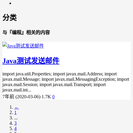
分类
与『编程』相关的内容
Java测试发送邮件
import java.util.Properties; import javax.mail.Address; import
javax.mail.Message; import javax.mail.MessagingException; import
javax.mail.Session; import javax.mail.Transport; import
javax.mail.int...
7年前 (2020-03-06)
1.7K
0
←
1
...
3
4