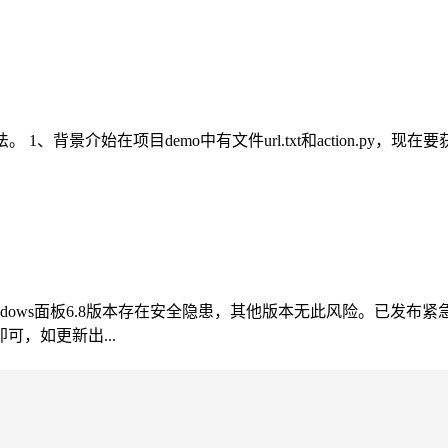
背景介始在项目demo中有文件url.txt和action.py，现在要获
indows面板6.8版本存在安全隐患，其他版本无此风险。已发布
，如更新出...