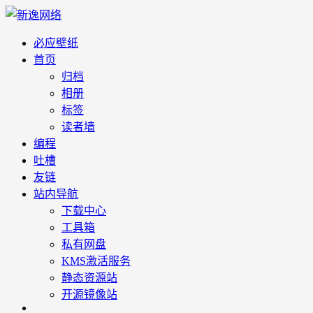
必应壁纸
首页
归档
相册
标签
读者墙
编程
吐槽
友链
站内导航
下载中心
工具箱
私有网盘
KMS激活服务
静态资源站
开源镜像站