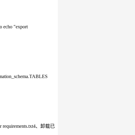
do echo "export
rmation_schema.TABLES
r requirements.txt4、卸载已