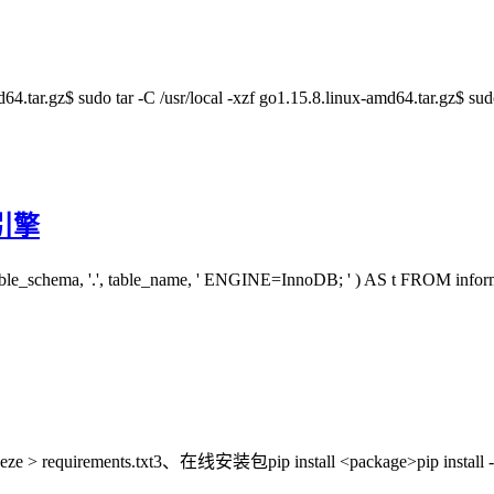
.tar.gz$ sudo tar -C /usr/local -xzf go1.15.8.linux-amd64.tar.gz$ su
引擎
hema, '.', table_name, ' ENGINE=InnoDB; ' ) AS t FROM info
equirements.txt3、在线安装包pip install <package>pip install -