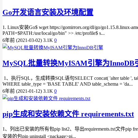
Go开发语言安装及环境配置
1. Linux安装Go$ wget https://gomirrors.org/dl/go/go1.15.8.linux-amd64
PATH=$PATH:/usr/local/go/bin" >> /etc/profile$ s...
6年前 (2021-03-02)
3.1K
0
MySQL批量转换MyISAM引擎为InnoDB
1、执行SQL，生成转换SQL语句SELECT concat( 'alter table ', table_sc
WHERE table_type = 'BASE TABLE' AND table_schema = 'da...
6年前 (2021-01-12)
3.1K
0
pip生成和安装依赖文件 requirements.txt
1、列出已安装的所有包pip list2、导出requirements.txt文件pip freeze > r
安装的包pip uninstall <package>pi...