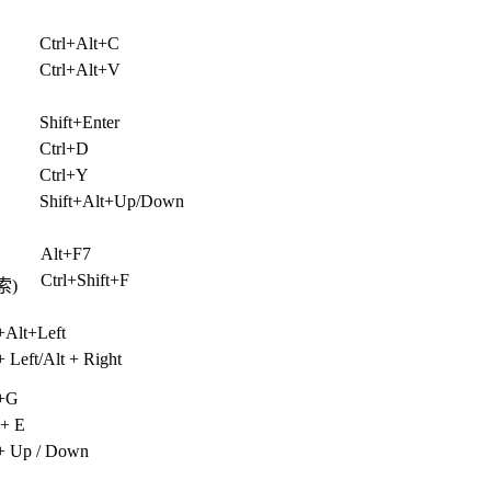
Ctrl+Alt+C
Ctrl+Alt+V
Shift+Enter
Ctrl+D
Ctrl+Y
Shift+Alt+Up/Down
Alt+F7
Ctrl+Shift+F
索)
+Alt+Left
+ Left/Alt + Right
l+G
 + E
 + Up / Down