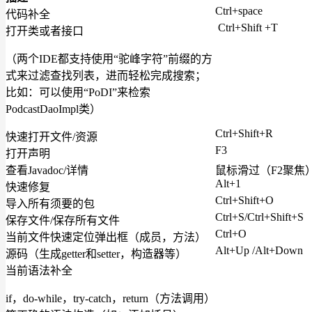
Ctrl+space
代码补全
Ctrl+Shift +T
打开类或者接口
（两个IDE都支持使用“驼峰字符”前缀的方
式来过滤查找列表，进而轻松完成搜索；
比如：可以使用“PoDI”来检索
PodcastDaoImpl类）
Ctrl+Shift+R
快速打开文件/资源
F3
打开声明
查看Javadoc/详情
鼠标滑过（F2聚焦
Alt+1
快速修复
Ctrl+Shift+O
导入所有须要的包
Ctrl+S/Ctrl+Shift+S
保存文件/保存所有文件
Ctrl+O
当前文件快速定位弹出框（成员，方法）
Alt+Up /Alt+Down
源码（生成getter和setter，构造器等）
当前语法补全
if，do-while，try-catch，return（方法调用）