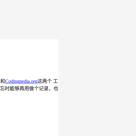
g
和
Codingpedia.org
这两个 工
后遗忘时能够再用做个记录，也