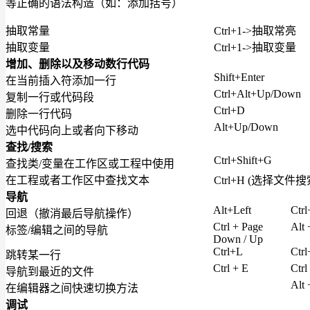
等正确的语法构造（如：添加括号）
抽取常量
Ctrl+1->抽取常亮
抽取变量
Ctrl+1->抽取变量
增加、删除以及移动数行代码
Shift+Enter
在当前插入符添加一行
Ctrl+Alt+Up/Down
复制一行或代码段
Ctrl+D
删除一行代码
Alt+Up/Down
选中代码向上或者向下移动
查找/搜索
Ctrl+Shift+G
查找类/变量在工作区或工程中使用
在工程或者工作区中查找文本
Ctrl+H (选择文件搜
导航
Alt+Left
Ctrl
回退（撤消最后导航操作）
Ctrl + Page
Alt 
标签/编辑之间的导航
Down / Up
Ctrl+L
Ctr
跳转某一行
Ctrl + E
Ctrl
导航到最近的文件
Alt
在编辑器之间快速切换方法
调试