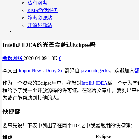
私有网盘
KMS激活服务
静态资源站
开源镜像站
IntelliJ IDEA的光芒会盖过Eclipse吗
新逸网络
2020-04-09
1.8K
0
本文由
ImportNew
-
Dony.Xu
翻译自
javacodegeeks
。欢迎加入
作为一个资深的Eclipse用户，我想对
IntelliJ IDEA
做一个更为严
程给予了我一个开放源码的许可证。在这片文章中，我列出来Ecli
为或许能帮助到其他的人。
快捷键
要事先说！下表中列出了在两个IDE之中我最常用的快捷键：
Eclipse
描述