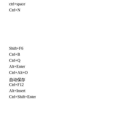
ctrl+space
Ctrl+N
Shift+F6
Ctrl+B
Ctrl+Q
）
Alt+Enter
Ctrl+Alt+O
自动保存
Ctrl+F12
Alt+Insert
Ctrl+Shift+Enter