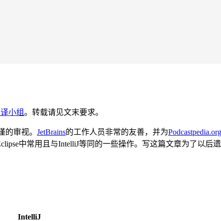
翻译小组
。转载请见文末要求。
谨的审视。
JetBrains
的工作人员非常的友善，并为
Podcastpedia.or
pse中常用且与IntelliJ等同的一些操作。写这篇文章为了以
IntelliJ