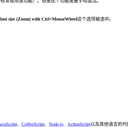
览器中经常使用该功能）。但是这个功能需要手动激活。
font size (Zoom) with Ctrl+MouseWheel
这个选项被选中。
JavaScript
、
CoffeeScript
、
Node.js
、
ActionScript
以及其他语言的代