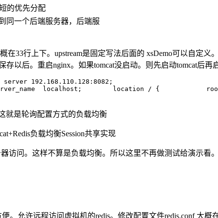
短的优先分配
l定向到同一个后端服务器，后端服
大概在33行上下。upstream是固定写法后面的 xsDemo可以自定义。但
区分大小写。保存以后。重启nginx。如果tomcat没启动。则先启动tomcat后再启
换。这就是轮询配置方式的负载均衡
能做唯一服务器访问。这样不算是负载均衡。所以这里不再做测试给演示
许远程访问虚拟机的redis。修改配置文件redis.conf 大概在