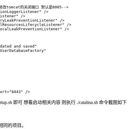
里需要修改tomcat的关闭端口 默认是8005-->

ionLoggerListener" />

istener" />

ryLeakPreventionListener" />

lResourcesLifecycleListener" />

ocalLeakPreventionListener" />

dated and saved"

UserDatabaseFactory"

ort="8443" />
artup.sh 即可 想看启动相关内容 则执行 ./catalina.sh 命令截图如下
2个相同的项目。