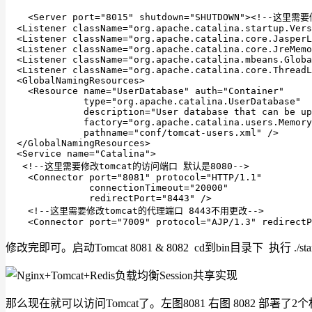
    <Server port="8015" shutdown="SHUTDOWN"><!--这
  <Listener className="org.apache.catalina.startup.Vers
  <Listener className="org.apache.catalina.core.JasperL
  <Listener className="org.apache.catalina.core.JreMemo
  <Listener className="org.apache.catalina.mbeans.Globa
  <Listener className="org.apache.catalina.core.ThreadL
  <GlobalNamingResources>

    <Resource name="UserDatabase" auth="Container"

              type="org.apache.catalina.UserDatabase"

              description="User database that can be up
              factory="org.apache.catalina.users.Memory
              pathname="conf/tomcat-users.xml" />

  </GlobalNamingResources>

  <Service name="Catalina">

   <!--这里需要修改tomcat的访问端口 默认是8080-->

    <Connector port="8081" protocol="HTTP/1.1"

               connectionTimeout="20000"

               redirectPort="8443" />

    <!--这里需要修改tomcat的代理端口 8443不用更改-->

    <Connector port="7009" protocol="AJP/1.3" redirectP
修改完即可。启动Tomcat 8081 & 8082 cd到bin目录下 执行 ./st
那么现在就可以访问Tomcat了。左图8081 右图 8082 部署了