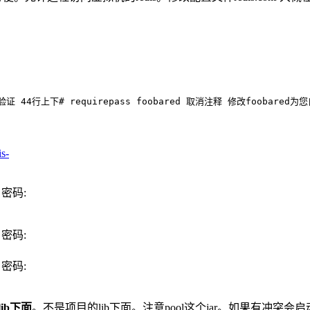
行上下# requirepass foobared 取消注释 修改foobared为您
is-
sx 密码:
sx 密码:
sx 密码:
lib下面
。不是项目的lib下面。注意pool这个jar。如果有冲突