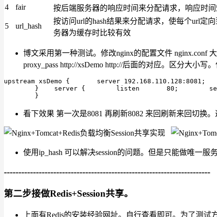
4
fair
按后端服务器的响应时间来分配请求，响应时间
按访问url的hash结果来分配请求，使每个ur
5
url_hash
务器为缓存时比较有效
博文采用第一种测试。修改nginx的配置文件 nginx.conf 
proxy_pass http://xsDemo http://后面的对应。
upstream xsDemo {	server 192.168.110.128:8081;	server 192.168.110.128:8082;

	}    server {        listen       80;        server_name  localhost;        location / {            root   html;            index  index.html index.htm;	     proxy_pass http://xsDemo;

        }
看下效果 第一次是8081 再刷新8082 来回刷新来回切
使用ip_hash 可以解决session的问题。但是只
-----------------------------------------------------------------------
第二步接做Redis+Session共享。
上面有Redis的安装经验网址。自行查看即可。为了测试方便。允