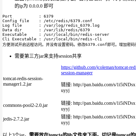
的ip为 0.0.0.0 即可
Port           : 6379

Config file    : /etc/redis/6379.conf

Log file       : /var/log/redis_6379.log

Data dir       : /var/lib/redis/6379

Executable     : /usr/local/bin/redis-server

Cli Executable : /usr/local/bin/redis-cli

方便测试开启远程访问。并没有设置密码。修改6379.conf即可。增加密码验证 44
需要第三方jar来支持session共享
https://github.com/jcoleman/tomcat-red
session-manager
tomcat-redis-session-
manager1.2.jar
链接: http://pan.baidu.com/s/1i5iND
uyyj
链接: http://pan.baidu.com/s/1i5iND
commons-pool2-2.0.jar
uyyj
链接: http://pan.baidu.com/s/1i5iND
jedis-2.7.2.jar
uyyj
以上3个jar。
需要放在tomcta的lib文件夹下面。切记是tomcat的