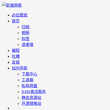
必应壁纸
首页
归档
相册
标签
读者墙
编程
吐槽
友链
站内导航
下载中心
工具箱
私有网盘
KMS激活服务
静态资源站
开源镜像站