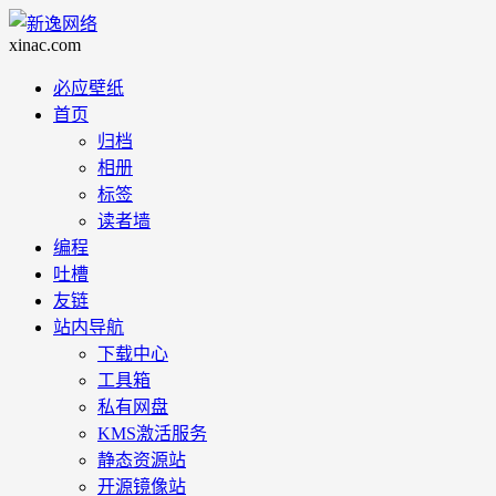
必应壁纸
首页
归档
相册
标签
读者墙
编程
吐槽
友链
站内导航
下载中心
工具箱
私有网盘
KMS激活服务
静态资源站
开源镜像站