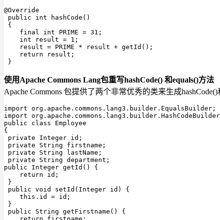
@Override
public
int
hashCode
()
{

final
int
 PRIME = 
31
;

int
 result = 
1
;

    result = PRIME * result + getId();

return
 result;

 }
使用Apache Commons Lang包重写hashCode() 和equals()方法
Apache Commons 包提供了两个非常优秀的类来生成hashCode(
import
import
public
class
Employee
{

private
 Integer id;

private
 String firstname;

private
 String lastName;

private
public
 Integer 
getId
()
{

return
 id;

 }

public
void
setId
(Integer id)
{

this
.id = id;

 }

public
 String 
getFirstname
()
{

return
 firstname;
