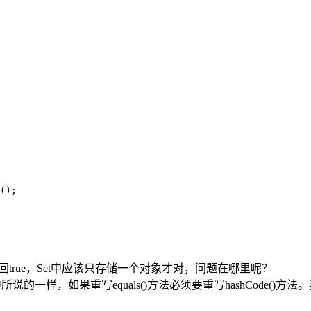
();

s返回true，Set中应该只存储一个对象才对，问题在哪里呢？
oc中所说的一样，如果重写equals()方法必须要重写hashCode(