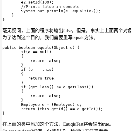
        e2.setId(
100
);

//Prints false in console
        System.
out
.println(e1.
equals
(e2));

    }

}
毫无疑问，上面的程序将输出false，但是，事实上上面两个对象代
为了达到这个目的，我们需要重写equals方法。
public
 boolean equals(Object o) {

if
(o == 
null
)

        {

return
false
;

        }

if
 (o == 
this
)

        {

return
true
;

        }

if
 (getClass() != o.getClass())

        {

return
false
;

        }

        Employee e = (Employee) o;

return
 (
this
.getId() == e.getId());

}
在上面的类中添加这个方法，EauqlsTest将会输出true。