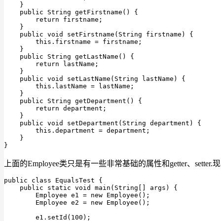
    }

public
 String 
getFirstname
()
{

return
 firstname;

    }

public
void
setFirstname
(String firstname)
{

this
.firstname = firstname;

    }

public
 String 
getLastName
()
{

return
 lastName;

    }

public
void
setLastName
(String lastName)
{

this
.lastName = lastName;

    }

public
 String 
getDepartment
()
{

return
 department;

    }

public
void
setDepartment
(String department)
{

this
.department = department;

    }

}
上面的Employee类只是有一些非常基础的属性和getter、sette
public
class
EqualsTest
 {

public
static
void
main
(
String[] args
)
 {

        Employee e1 = 
new
 Employee();

        Employee e2 = 
new
 Employee();

        e1.setId(
100
);
