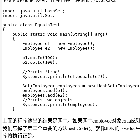
So are we done?没有，让我们换一种测试方法来看看。
import java.util.HashSet;

import java.util.Set;

public
class
EqualsTest
{

public
static
void
main
(
String[] args
)
    {

        Employee e1 = 
new
 Employee();

        Employee e2 = 
new
 Employee();

        e1.setId(
100
);

        e2.setId(
100
);

//Prints 'true'
        System.
out
.println(e1.
equals
(e2));

        Set<Employee> employees = 
new
 HashSet<Employee>
        employees.
add
(e1);

        employees.
add
(e2);

//Prints two objects
        System.
out
.println(employees);

    }
上面的程序输出的结果是两个。如果两个employee对象equal
我们忘掉了第二个重要的方法hashCode()。就像JDK的Javad
序将执行正确。