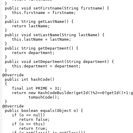
 }

public
void
setFirstname
(String firstname)
{

this
.firstname = firstname;

 }

public
 String 
getLastName
()
{

return
 lastName;

 }

public
void
setLastName
(String lastName)
{

this
.lastName = lastName;

 }

public
 String 
getDepartment
()
{

return
 department;

 }

public
void
setDepartment
(String department)
{

this
.department = department;

@Override
public
int
hashCode
()
{

final
int
 PRIME = 
31
;

return
new
 HashCodeBuilder(getId()%
2
==
0
?getId()+
1
:g
           toHashCode();

@Override
public
boolean
equals
(Object o)
{

if
 (o == 
null
)

return
false
;

if
 (o == 
this
)

return
true
;

if
 (o.getClass() != getClass())
