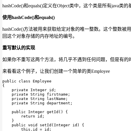
hashCode()和equals()定义在Object类中，这个类是所有j
使用hashCode()和equals()
hashCode()方法被用来获取给定对象的唯一整数。这个整数被用来确
回这个对象存储的内存地址的编号。
重写默认的实现
如果你不重写这两个方法，将几乎不遇到任何问题，但是有的
来看看这个例子，让我们创建一个简单的类Employee
public
class
Employee
{

private
 Integer id;

private
 String firstname;

private
 String lastName;

private
 String department;

public
 Integer 
getId
()
{

return
 id;

    }

public
void
setId
(Integer id)
{

this
.id = id;
