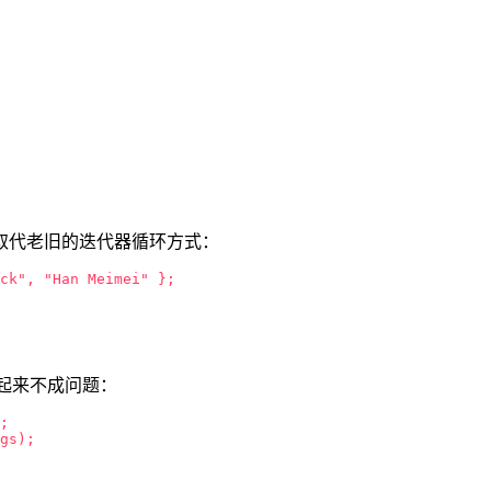
用于取代老旧的迭代器循环方式：
ck", "Han Meimei" };

，理解起来不成问题：
;

gs);
