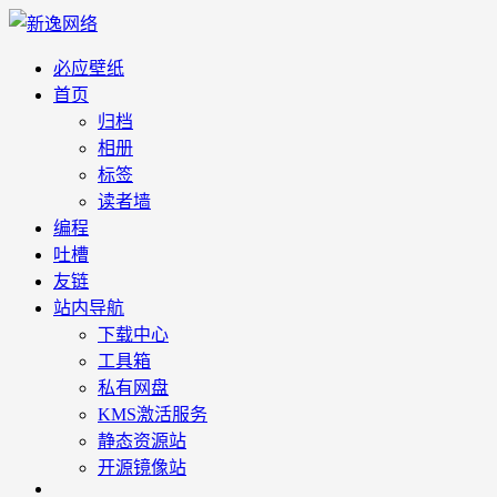
必应壁纸
首页
归档
相册
标签
读者墙
编程
吐槽
友链
站内导航
下载中心
工具箱
私有网盘
KMS激活服务
静态资源站
开源镜像站