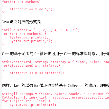
for(int x : numbers)

{

    std::cout << x << ",";

Java 与之对应的形式是：
int[] numbers = { 1, 2, 3, 4, 5, 6, 7 };

for (int x : numbers) {

    System.out.print(x);

    System.out.print(",");

C++ 的基于范围的 for 循环也可用于 C++ 的标准库对象，
std::vector<std::string> strArray = { "Tom", "Jim", "Ja
for(std::string& x : strArray)

{

    std::cout << x << std::endl;

同样，Java 的增强 for 循环也支持基于 Collection 的遍历
String[] strings = {"Tom", "Jim", "Jack", "Han Meimei"}
Collection<String> list = java.util.Arrays.asList(strin
for (Object str : list) {

    System.out.println(str);
