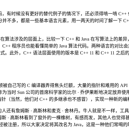
算法代码，有时候没有更好的替代例子的情况下，还必须得啃一啃 C++
并不多，都是一些基本语言元素，用一两天的时间了解一下 C+
在算法涉及的层面上，比较一下 C++ 和 Java 在写算法上的
C++ 程序员也能看懂简单的 Java 算法代码。两种语言的对
。此外，C++ 语法层面使用的版本是 C++ 11 和 C++ 11 之后
诺顿被自己写的 C 编译器弄得焦头烂额，大量的指针和难用的 API 
时 Sun 公司的首席科学家的比尔 · 乔伊果断地决定放弃使用
来的指针（当然，他们对 C++ 的多继承也不感冒），实现一种新的
个项目的人还有詹姆斯 · 高斯林和麦克 · 舍林丹。牛人就是不一样
姆斯 · 高斯林看到了窗外的一棵橡树，有感而发，其他人也觉得甚好
标已经被注册，所以大家决定将其改名为 Java，这是一种他们常喝的