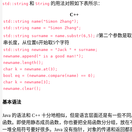
和
的用法对照如下表所示：
std::string
String
C++
std::string name("Simon Zhang");
std::string name = "Simon Zhang";
//第二个参数是
std::string surname = name.substr(6,5);
串长度，从位置6开始取5个字符
std::string newname = "Jack " + surname;
newname.append(" is a good man!");
newname.length();
char k = newname.at(3);
bool eq = (newname.compare(name) == 0);
char k = newname[3];
newname.clear();
基本语法
Java 的语法和 C++ 十分地相似，但是语言层面还是有一些不同
函数。即使用静态成员函数，你也要把全局函数分分组，放在
一堆全局符号要好很多。Java 没有指针，对象的传递和返回都是用