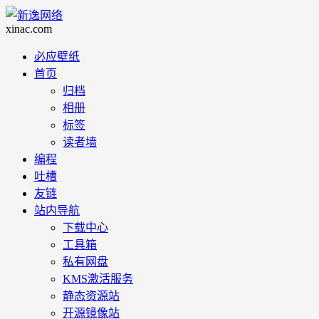
必应壁纸
首页
归档
相册
标签
读者墙
编程
吐槽
友链
站内导航
下载中心
工具箱
私有网盘
KMS激活服务
静态资源站
开源镜像站