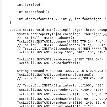
        int formfeed();

        int nobackfeed();

        int windowsfont(int x, int y, int fontheight, i
    }

    public static void main(String[] args) throws Unsup
        System.setProperty("jna.encoding", "GBK");// 
        // TscLibDll.INSTANCE.about();

        TscLibDll.INSTANCE.openport("TSC TTP-244 Pro");

        // TscLibDll.INSTANCE.downloadpcx("C:\\UL.PCX",
        // TscLibDll.INSTANCE.sendcommand("REM ***** Th
        TscLibDll.INSTANCE.setup("60", "40", "5", "15",
        TscLibDll.INSTANCE.sendcommand("SET TEAR ON");

        TscLibDll.INSTANCE.clearbuffer();

        String command = "QRCODE 300,70,L,6,A,0,M2,S3
        TscLibDll.INSTANCE.sendcommand(command);

        // TscLibDll.INSTANCE.sendcommand("PUTPCX 550,1
        // TscLibDll.INSTANCE.printerfont("100", "50", 
        TscLibDll.INSTANCE.barcode("70", "140", "12
        TscLibDll.INSTANCE.windowsfont(15, 15, 40, 0,
        TscLibDll.INSTANCE.windowsfont(30, 90, 32, 0, 
        TscLibDll.INSTANCE.windowsfont(120, 240, 32, 0,
        TscLibDll.INSTANCE.printlabel("1", "1");
