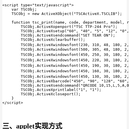
<script type="text/javascript">

    var TSCObj;

    TSCObj = new ActiveXObject("TSCActiveX.TSCLIB");

    function tsc_print(name, code, department, model, r
        TSCObj.ActiveXopenport("TSC TTP-244 Pro");

        TSCObj.ActiveXsetup("60", "40", "5", "12", "0",
        TSCObj.ActiveXsendcommand("SET TEAR ON");

        TSCObj.ActiveXclearbuffer();

        TSCObj.ActiveXwindowsfont(230, 310, 48, 180,
        TSCObj.ActiveXwindowsfont(500, 305, 48, 180, 2,
        TSCObj.ActiveXwindowsfont(450, 250, 30, 180, 
        TSCObj.ActiveXwindowsfont(450, 220, 30, 180, 
        TSCObj.ActiveXwindowsfont(450, 190, 30, 180, 
        TSCObj.ActiveXwindowsfont(450, 160, 30, 180, 
        TSCObj.ActiveXwindowsfont(450, 130, 30, 180, 
        TSCObj.ActiveXbarcode("450", "90", "128", "60",
        TSCObj.ActiveXsendcommand("QRCODE 10,15,L,5,A,0
        TSCObj.ActiveXprintlabel("1", "1");

        TSCObj.ActiveXcloseport();

    }

</script>
三、applet实现方式