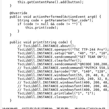
        this.getContentPane().add(button);

    }

    @Override

    public void actionPerformed(ActionEvent arg0) {

        String code = getParameter("bar_code");

        if (code != null && code != "") {

            this.print(code);

        }

    }

    public void print(String code) {

        // TscLibDll.INSTANCE.about();

        TscLibDll.INSTANCE.openport("TSC TTP-244 Pro");

        TscLibDll.INSTANCE.setup("60", "40", "5", "10",
        TscLibDll.INSTANCE.sendcommand("SET TEAR ON");

        TscLibDll.INSTANCE.clearbuffer();

        TscLibDll.INSTANCE.sendcommand("QRCODE 100,200,
        // TscLibDll.INSTANCE.sendcommand("PUTPCX 550,1
        TscLibDll.INSTANCE.barcode("70", "140", "128", 
        TscLibDll.INSTANCE.windowsfont(55, 20, 48, 0, 2
        TscLibDll.INSTANCE.windowsfont(120, 240, 32, 0,
        // TscLibDll.INSTANCE.windowsfont(400, 200, 48,
        // TscLibDll.INSTANCE.windowsfont(400, 200, 48,
        // TscLibDll.INSTANCE.windowsfont(400, 200, 48,
        TscLibDll.INSTANCE.printlabel("1", "1");

        TscLibDll.INSTANCE.closeport();

    }